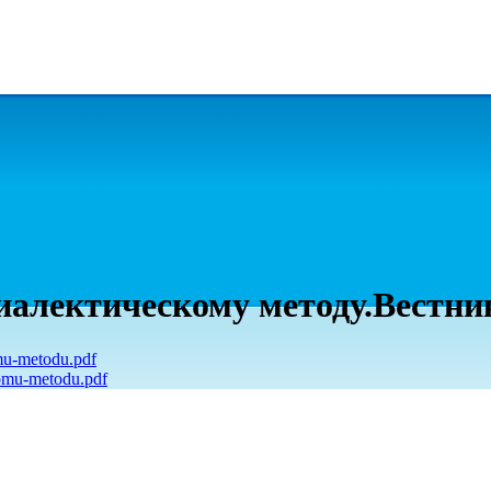
иалектическому методу.Вестник
mu-metodu.pdf
komu-metodu.pdf