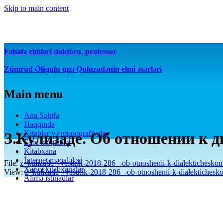
Skip to main content
Fəlsəfə elmləri doktoru, professor
Zümrüd Əliqulu qızı Quluzadənin elmi əsərləri
Main menu
Ana Səhifə
Haqqında
Kitablar və monoqrafiyalar
З.Кулизаде. Об отношении к д
Elmi məqalələr
Kitabxana
İnternet məqalələri
File:
z_kulizade_-vestnik-2018-286_-ob-otnoshenii-k-dialektichesko
Xarici kitabxanalar
View:
z_kulizade_-vestnik-2018-286_-ob-otnoshenii-k-dialektiches
Alimə istinadlar