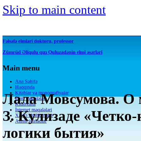
Skip to main content
Fəlsəfə elmləri doktoru, professor
Zümrüd Əliqulu qızı Quluzadənin elmi əsərləri
Main menu
Ana Səhifə
Haqqında
Kitablar və monoqrafiyalar
Лала Мовсумова. О 
Elmi məqalələr
Kitabxana
İnternet məqalələri
З. Кулизаде «Четко-
Xarici kitabxanalar
Alimə istinadlar
логики бытия»