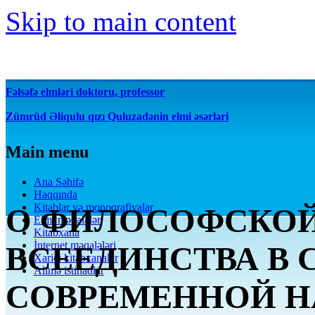
Skip to main content
Fəlsəfə elmləri doktoru, professor
Zümrüd Əliqulu qızı Quluzadənin elmi əsərləri
Main menu
Ana Səhifə
Haqqında
Kitablar və monoqrafiyalar
О ФИЛОСОФСКО
Elmi məqalələr
Kitabxana
İnternet məqalələri
ВСЕЕДИНСТВА В 
Xarici kitabxanalar
Alimə istinadlar
СОВРЕМЕННОЙ Н