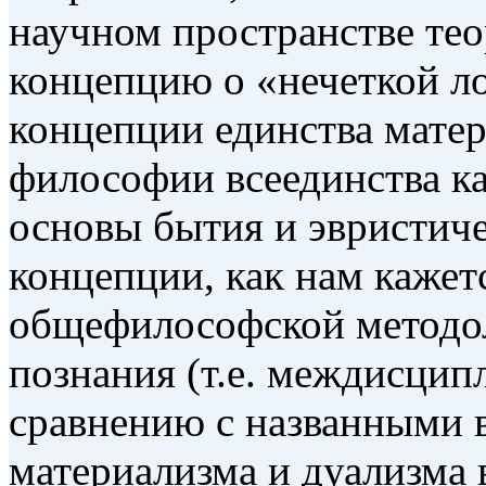
научном пространстве тео
концепцию о «нечеткой ло
концепции единства матер
философии всеединства к
основы бытия и эвристич
концепции, как нам кажетс
общефилософской методол
познания (т.е. междисцип
сравнению с названными 
материализма и дуализма 